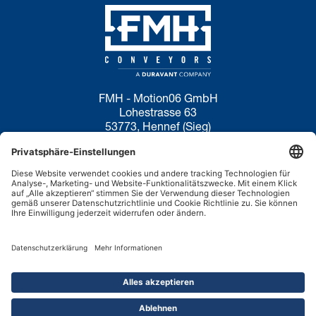
FMH - Motion06 GmbH
Lohestrasse 63
53773, Hennef (Sieg)
Deutschland
Datenschutzerklärung
Nutzungsbedingungen
Cookie-Richtlinie
Haftungsausschluss
Verkaufsanfragen:
+44 1536 206969
XING
Copyright ©2026.
FMH Conveyors.
Alle Rechte vorbehalten.